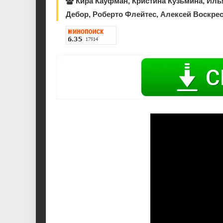
Кира Кауфман, Кристина Кузьмина, Илья
Дебор, Роберто Флейтес, Алексей Воскре