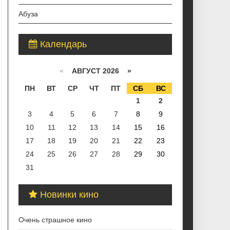
Абуза
Календарь
«
АВГУСТ 2026 »
ПН
ВТ
СР
ЧТ
ПТ
СБ
ВС
1
2
3
4
5
6
7
8
9
10
11
12
13
14
15
16
17
18
19
20
21
22
23
24
25
26
27
28
29
30
31
Новинки кино
Очень страшное кино