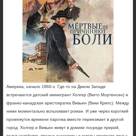
Америка, начало 1860-х. Где-то на Диком Западе
встречаются датский иммигрант Холгер (Вигго Мортенсен) и
франко-канадская аристократка Вивьен (Вики Крипс). Между
ними моментально вспыхивает роман. И уже через короткий
промежуток времени парочка вместе переезжает в другой
город. Холгер и Вивьен живут в домике посреди прерий,
ведут хозяйство, вполне счастливы и готовы провести друг с