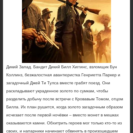
Дикий Запад. Бандит Дикий Билл Хиггинс, взломщик Бун
Коллинз, безжалостная авантюристка Генриетта Паркер и
загадочный Джей Ти Тулса вместе грабят поезд. Они
раскладывают украденное золото по сумкам, чтобы
разделить добычу после встречи с Кровавым Томом, отцом
Билла. Их план рушится, когда золото загадочным образом
исчезает после первой ночёвки – вместо монет в мешках
оказываются камни. Обхитрить героев мог только кто-то из
своих, и напарники начинают обвинять в произошедшем