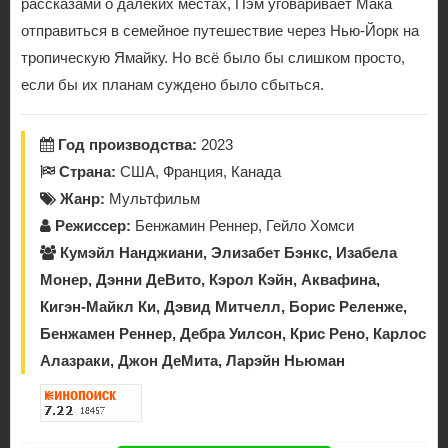
рассказами о далёких местах, Пэм уговаривает Мака
отправиться в семейное путешествие через Нью-Йорк на
тропическую Ямайку. Но всё было бы слишком просто,
если бы их планам суждено было сбыться.
Год производства:
2023
Страна:
США, Франция, Канада
Жанр:
Мультфильм
Режиссер:
Бенжамин Реннер, Гейло Хомси
Кумэйл Нанджиани, Элизабет Бэнкс, Изабела
Монер, Дэнни ДеВито, Кэрол Кэйн, Аквафина,
Кигэн-Майкл Ки, Дэвид Митчелл, Борис Реленже,
Бенжамен Реннер, Дебра Уилсон, Крис Рено, Карлос
Алазраки, Джон ДеМита, Ларэйн Ньюман