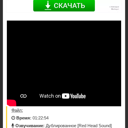
Файл:
Время:
01:22:54
Озвучивание:
Дублированное [Red Head Sound]